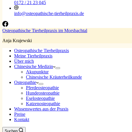
0172 / 21 23 045
info@osteopathische-tierheilpraxis.de
Osteopathische Tierheilpraxis im Morsbachtal
Anja Krajewski
Osteopathische Tierheilpraxis
Meine Tierheilpraxis
Über mich
Chinesische Medizin
Akupunktur
Chinesische Kräuterheilkunde
Osteopathie
Pferdeosteopathie
Hundeosteopathie
Eselosteopathie
Katzenosteopathie
Wissenswertes aus der Praxis
Preise
Kontakt
Suchen